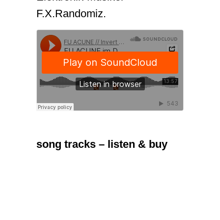
F.X.Randomiz.
song tracks – listen & buy