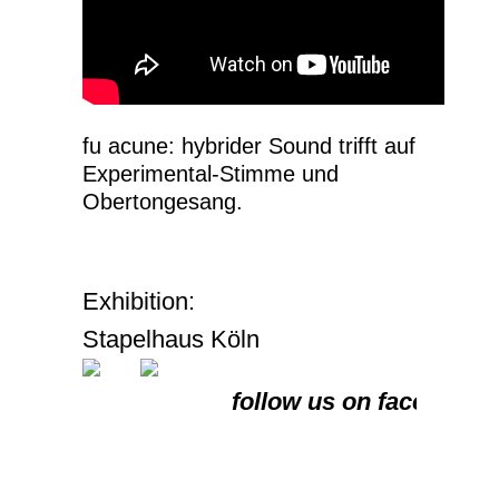
fu acune: hybrider Sound trifft auf
Experimental-Stimme und
Obertongesang.
Debu
Exhibition:
Phonemonal
Stapelhaus Köln
follow us on
facebook